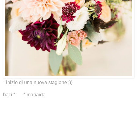
*
inizio di una nuova stagione ;))
baci *___* mariaida