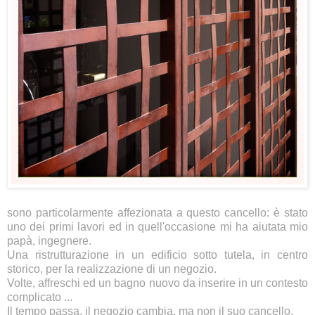
sono particolarmente affezionata a questo cancello: è stato
uno dei primi lavori ed in quell'occasione mi ha aiutata mio
papà, ingegnere.
Una ristrutturazione in un edificio sotto tutela, in centro
storico, per la realizzazione di un negozio.
Volte, affreschi ed un bagno nuovo da inserire in un contesto
complicato ...
Il tempo passa, il negozio cambia, ma non il suo cancello.