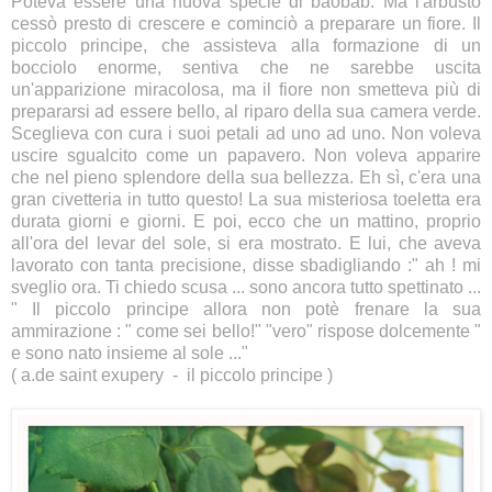
Poteva essere una nuova specie di baobab. Ma l'arbusto
cessò presto di crescere e cominciò a preparare un fiore. Il
piccolo principe, che assisteva alla formazione di un
bocciolo enorme, sentiva che ne sarebbe uscita
un'apparizione miracolosa, ma il fiore non smetteva più di
prepararsi ad essere bello, al riparo della sua camera verde.
Sceglieva con cura i suoi petali ad uno ad uno. Non voleva
uscire sgualcito come un papavero. Non voleva apparire
che nel pieno splendore della sua bellezza. Eh sì, c'era una
gran civetteria in tutto questo! La sua misteriosa toeletta era
durata giorni e giorni. E poi, ecco che un mattino, proprio
all'ora del levar del sole, si era mostrato. E lui, che aveva
lavorato con tanta precisione, disse sbadigliando :" ah ! mi
sveglio ora. Ti chiedo scusa ... sono ancora tutto spettinato ...
" Il piccolo principe allora non potè frenare la sua
ammirazione : " come sei bello!" "vero" rispose dolcemente "
e sono nato insieme al sole ..."
( a.de saint exupery - il piccolo principe )