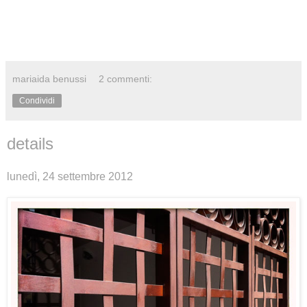
mariaida benussi
2 commenti:
Condividi
details
lunedì, 24 settembre 2012