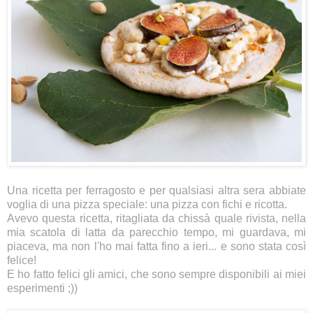
Una ricetta per ferragosto e per qualsiasi altra sera abbiate
voglia di una pizza speciale: una pizza con fichi e ricotta.
Avevo questa ricetta, ritagliata da chissà quale rivista, nella
mia scatola di latta da parecchio tempo, mi guardava, mi
piaceva, ma non l'ho mai fatta fino a ieri... e sono stata così
felice!
E ho fatto felici gli amici, che sono sempre disponibili ai miei
esperimenti ;))