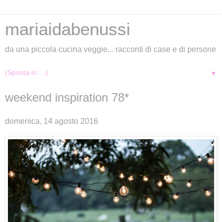
mariaidabenussi
da una piccola cucina veggie... racconti di case e di persone
▼
weekend inspiration 78*
domenica, 14 agosto 2016