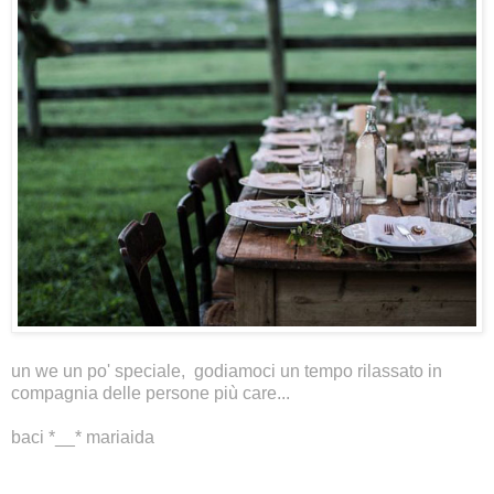
un
we
un po' speciale, godiamoci un tempo rilassato in
compagnia delle persone più care...
baci *__* mariaida