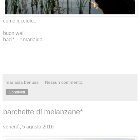
come
lucciole
...
buon we!!
baci*__* mariaida
mariaida benussi
Nessun commento:
Condividi
barchette di melanzane*
venerdì, 5 agosto 2016