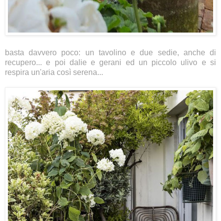
basta davvero poco: un tavolino e due sedie, anche di
recupero... e poi dalie e gerani ed un piccolo ulivo e si
respira un'aria così serena...