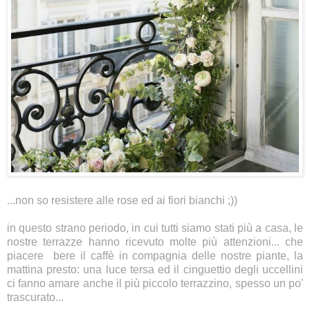
...non so resistere alle rose ed ai fiori bianchi ;))
in questo strano periodo, in cui tutti siamo stati più a casa, le
nostre terrazze hanno ricevuto molte più attenzioni... che
piacere bere il caffè in compagnia delle nostre piante, la
mattina presto: una luce tersa ed il cinguettio degli uccellini
ci fanno amare anche il più piccolo terrazzino, spesso un po'
trascurato...