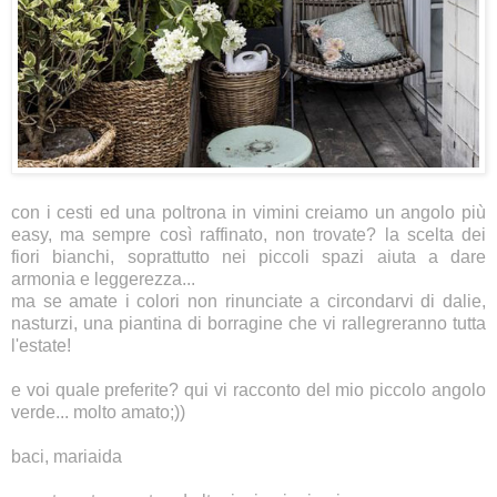
con i cesti ed una poltrona in vimini creiamo un angolo più
easy, ma sempre così raffinato, non trovate? la scelta dei
fiori bianchi, soprattutto nei piccoli spazi aiuta a dare
armonia e leggerezza...
ma se amate i colori non rinunciate a circondarvi di dalie,
nasturzi, una piantina di borragine che vi rallegreranno tutta
l'estate!
e voi quale preferite?
qui
vi racconto del mio piccolo angolo
verde... molto amato;))
baci, mariaida