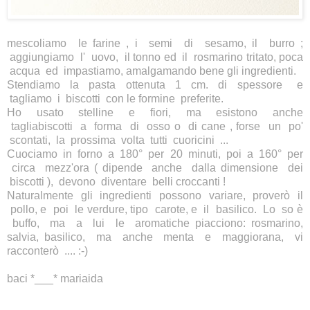
mescoliamo le farine , i semi di sesamo, il burro ;
aggiungiamo l' uovo, il tonno ed il rosmarino tritato, poca
acqua ed impastiamo, amalgamando bene gli ingredienti.
Stendiamo la pasta ottenuta 1 cm. di spessore e
tagliamo i biscotti con le formine preferite.
Ho usato stelline e fiori, ma esistono anche
tagliabiscotti a forma di osso o di cane , forse un po'
scontati, la prossima volta tutti cuoricini ...
Cuociamo in forno a 180° per 20 minuti, poi a 160° per
circa mezz'ora ( dipende anche dalla dimensione dei
biscotti ), devono diventare belli croccanti !
Naturalmente gli ingredienti possono variare, proverò il
pollo, e poi le verdure, tipo carote, e il basilico. Lo so è
buffo, ma a lui le aromatiche piacciono: rosmarino,
salvia, basilico, ma anche menta e maggiorana, vi
racconterò .... :-)
baci *___* mariaida