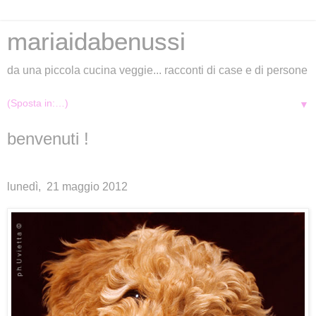
mariaidabenussi
da una piccola cucina veggie... racconti di case e di persone
▼
benvenuti !
lunedì, 21 maggio 2012