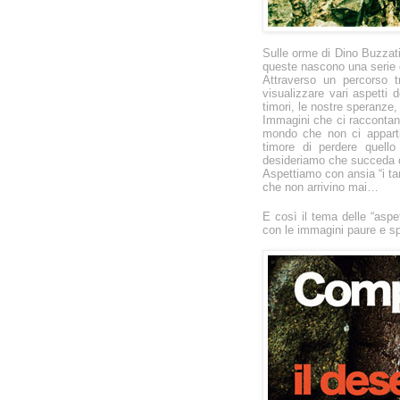
Sulle orme di Dino Buzzati
queste nascono una serie d
Attraverso un percorso t
visualizzare vari aspetti 
timori, le nostre speranze,
Immagini che ci raccontano l
mondo che non ci apparti
timore di perdere quell
desideriamo che succeda 
Aspettiamo con ansia “i tart
che non arrivino mai…
E così il tema delle “aspe
con le immagini paure e sp