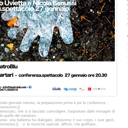
te giornate intense, la preparazione prima e poi la conferenza...
 benissimo;))
teressato, che si è lasciato coinvolgere, trasportare dalle immagini di
da quelle del narratore...
ea: una ballerina ha dialogato, attraverso il suo corpo, i suoi gesti,
 immense;)) ...e le
musiche speciali, difficili, che graffiano...