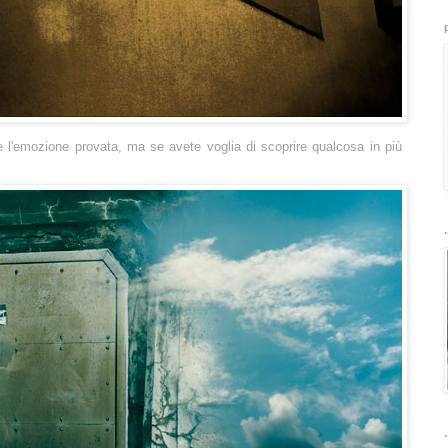
 l'emozione provata, ma se avete voglia di scoprire qualcosa in più
.
.