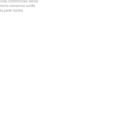
scopi commerciali senza
previo consenso scritto
da parte nostra.