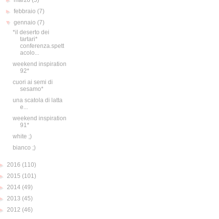
►
marzo
(5)
►
febbraio
(7)
▼
gennaio
(7)
*il deserto dei
tartari*
conferenza.spett
acolo...
weekend inspiration
92*
cuori ai semi di
sesamo*
una scatola di latta
e...
weekend inspiration
91*
white ;)
bianco ;)
►
2016
(110)
►
2015
(101)
►
2014
(49)
►
2013
(45)
►
2012
(46)