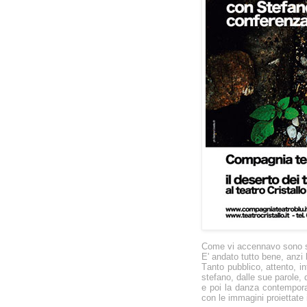
Come vi accennavo sono sta
E' andato tutto bene, anzi
Tanto pubblico, attento, in
stefano, dalle sue parole, 
e poi la danza contemporan
con le immagini proiettate