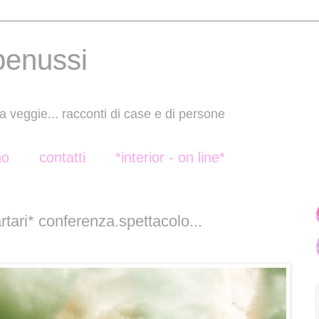
benussi
a veggie... racconti di case e di persone
no
contatti
*interior - on line*
artari* conferenza.spettacolo...