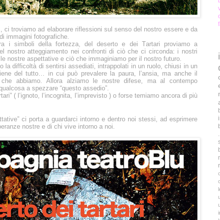
, ci troviamo ad elaborare riflessioni sul senso del nostro essere e da
i immagini fotografiche.
ra i simboli della fortezza, del deserto e dei Tartari proviamo a
del nostro atteggiamento nei confronti di ciò che ci circonda: i nostri
 le nostre aspettative e ciò che immaginiamo per il nostro futuro.
a difficoltà di sentirsi assediati, intrappolati in un ruolo, chiusi in un
ene del tutto… in cui può prevalere la paura, l’ansia, ma anche il
o che abbiamo. Allora alziamo le nostre difese, ma al contempo
qualcosa a spezzare “questo assedio”.
ari” ( l’ignoto, l’incognita, l’imprevisto ) o forse temiamo ancora di più
ttative” ci porta a guardarci intorno e dentro noi stessi, ad esprimere
eranze nostre e di chi vive intorno a noi.