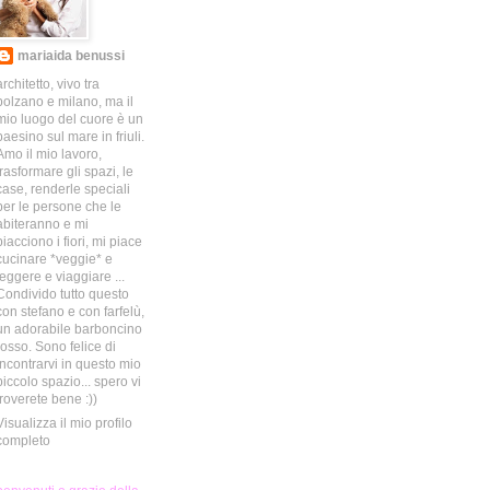
mariaida benussi
architetto, vivo tra
bolzano e milano, ma il
mio luogo del cuore è un
paesino sul mare in friuli.
Amo il mio lavoro,
trasformare gli spazi, le
case, renderle speciali
per le persone che le
abiteranno e mi
piacciono i fiori, mi piace
cucinare *veggie* e
leggere e viaggiare ...
Condivido tutto questo
con stefano e con farfelù,
un adorabile barboncino
rosso. Sono felice di
incontrarvi in questo mio
piccolo spazio... spero vi
troverete bene :))
Visualizza il mio profilo
completo