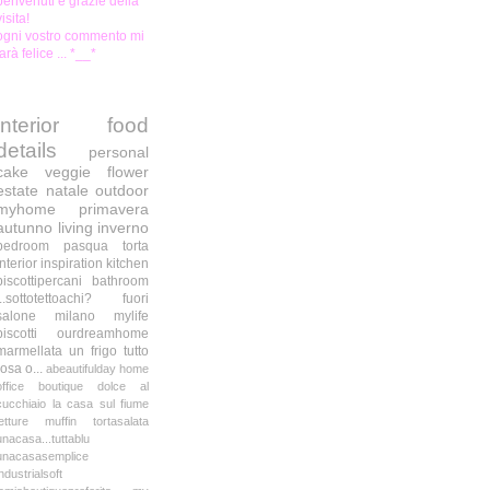
benvenuti e grazie della
visita!
ogni vostro commento mi
farà felice ... *__*
interior
food
details
personal
cake
veggie
flower
estate
natale
outdoor
myhome
primavera
autunno
living
inverno
bedroom
pasqua
torta
interior inspiration
kitchen
biscottipercani
bathroom
...sottotettoachi?
fuori
salone milano
mylife
biscotti
ourdreamhome
marmellata
un frigo tutto
rosa o...
abeautifulday
home
office
boutique
dolce al
cucchiaio
la casa sul fiume
letture
muffin
tortasalata
unacasa...tuttablu
unacasasemplice
industrialsoft