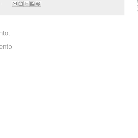
i
to:
ento