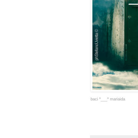
baci *___* mariaida