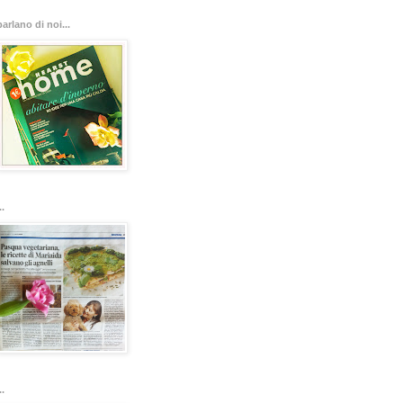
parlano di noi...
..
..