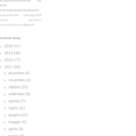
lamiaboutiquepreferita
my
home
unacasatrarigoreepassione
lacasadicecilia
orlandigioielli
détails
garudino
personal.letture
pilligioielli
Archivio blog
►
2020
(47)
►
2019
(48)
►
2018
(77)
▼
2017
(93)
►
dicembre
(9)
►
novembre
(4)
►
ottobre
(10)
►
settembre
(8)
►
agosto
(7)
►
luglio
(11)
►
giugno
(10)
►
maggio
(6)
►
aprile
(9)