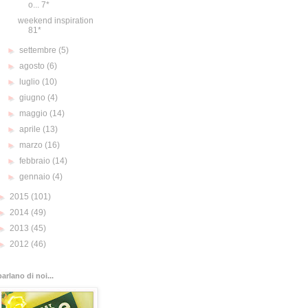
o... 7*
weekend inspiration
81*
►
settembre
(5)
►
agosto
(6)
►
luglio
(10)
►
giugno
(4)
►
maggio
(14)
►
aprile
(13)
►
marzo
(16)
►
febbraio
(14)
►
gennaio
(4)
►
2015
(101)
►
2014
(49)
►
2013
(45)
►
2012
(46)
parlano di noi...