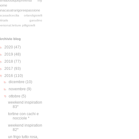
lamiaboutiquepreferita
my
home
unacasatrarigoreepassione
lacasadicecilia
orlandigioielli
détails
garudino
personal.letture
pilligioielli
Archivio blog
►
2020
(47)
►
2019
(48)
►
2018
(77)
►
2017
(93)
▼
2016
(110)
►
dicembre
(10)
►
novembre
(9)
▼
ottobre
(5)
weekend inspiration
83*
tortine con cachi e
nocciole *
weekend inspiration
82*
un frigo tutto rosa,