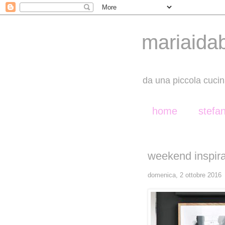
mariaida
da una piccola cucin
home
stefa
weekend inspira
domenica, 2 ottobre 2016