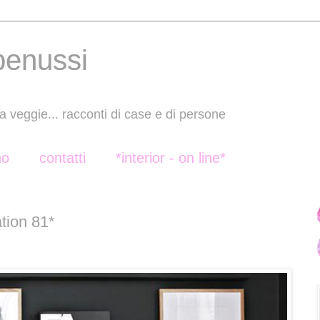
benussi
a veggie... racconti di case e di persone
no
contatti
*interior - on line*
tion 81*