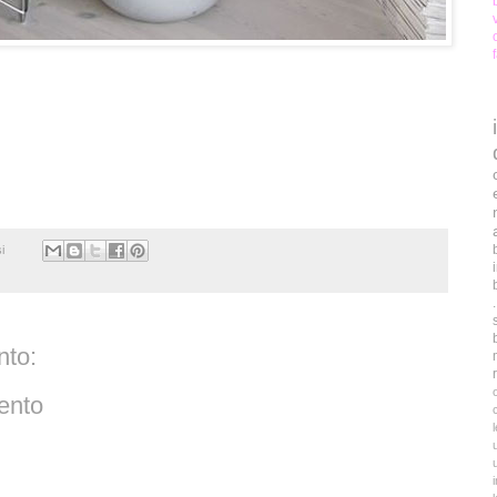
i
to:
ento