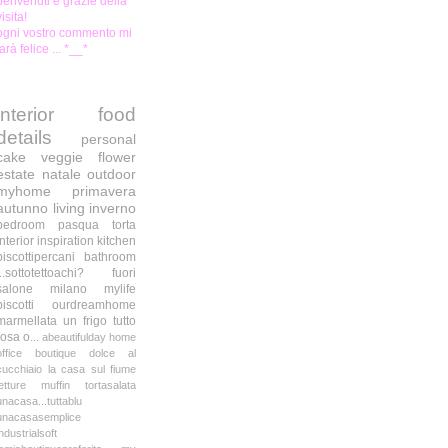
benvenuti e grazie della
visita!
ogni vostro commento mi
farà felice ... *__*
interior
food
details
personal
cake
veggie
flower
estate
natale
outdoor
myhome
primavera
autunno
living
inverno
bedroom
pasqua
torta
interior inspiration
kitchen
biscottipercani
bathroom
...sottotettoachi?
fuori
salone milano
mylife
biscotti
ourdreamhome
marmellata
un frigo tutto
rosa o...
abeautifulday
home
office
boutique
dolce al
cucchiaio
la casa sul fiume
letture
muffin
tortasalata
unacasa...tuttablu
unacasasemplice
industrialsoft