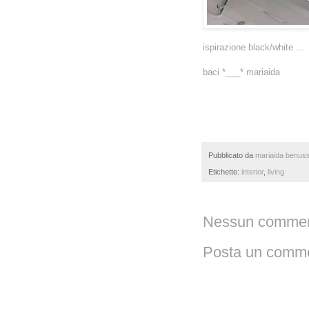
ispirazione black/white
...
baci *___* mariaida
Pubblicato da
mariaida benuss
Etichette:
interior
,
living
Nessun commen
Posta un comm