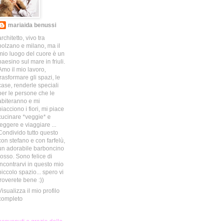
mariaida benussi
architetto, vivo tra
bolzano e milano, ma il
mio luogo del cuore è un
paesino sul mare in friuli.
Amo il mio lavoro,
trasformare gli spazi, le
case, renderle speciali
per le persone che le
abiteranno e mi
piacciono i fiori, mi piace
cucinare *veggie* e
leggere e viaggiare ...
Condivido tutto questo
con stefano e con farfelù,
un adorabile barboncino
rosso. Sono felice di
incontrarvi in questo mio
piccolo spazio... spero vi
troverete bene :))
Visualizza il mio profilo
completo