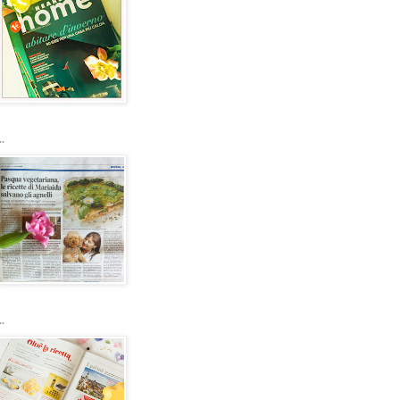
..
..