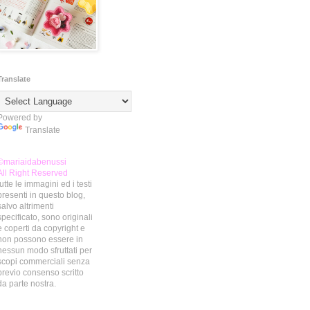
Translate
Powered by
Translate
©mariaidabenussi
All Right Reserved
tutte le immagini ed i testi
presenti in questo blog,
salvo altrimenti
specificato, sono originali
e coperti da copyright e
non possono essere in
nessun modo sfruttati per
scopi commerciali senza
previo consenso scritto
da parte nostra.