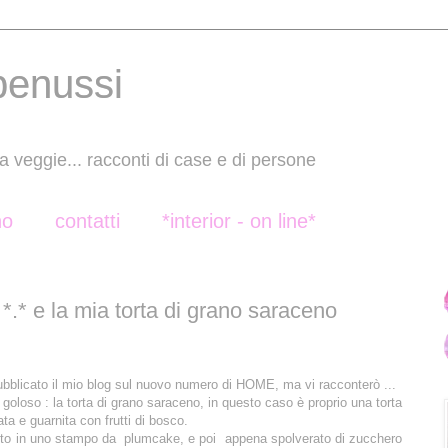
benussi
a veggie... racconti di case e di persone
no
contatti
*interior - on line*
 *.* e la mia torta di grano saraceno
ubblicato il mio blog sul nuovo numero di HOME, ma vi racconterò ...
goloso : la torta di grano saraceno, in questo caso è proprio una torta
ta e guarnita con frutti di bosco.
sto in uno stampo da plumcake, e poi appena spolverato di zucchero