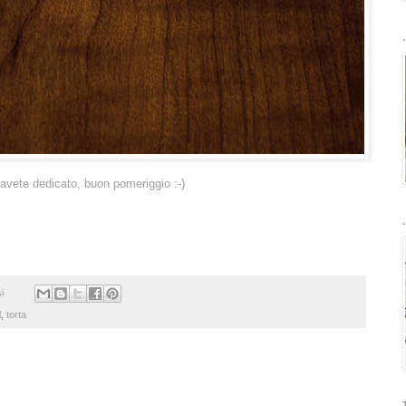
.
 avete dedicato, buon pomeriggio :-)
.
i
l
,
torta