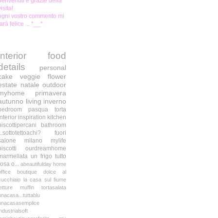
benvenuti e grazie della
visita!
ogni vostro commento mi
farà felice ... *__*
interior
food
details
personal
cake
veggie
flower
estate
natale
outdoor
myhome
primavera
autunno
living
inverno
bedroom
pasqua
torta
interior inspiration
kitchen
biscottipercani
bathroom
...sottotettoachi?
fuori
salone milano
mylife
biscotti
ourdreamhome
marmellata
un frigo tutto
rosa o...
abeautifulday
home
office
boutique
dolce al
cucchiaio
la casa sul fiume
letture
muffin
tortasalata
unacasa...tuttablu
unacasasemplice
industrialsoft