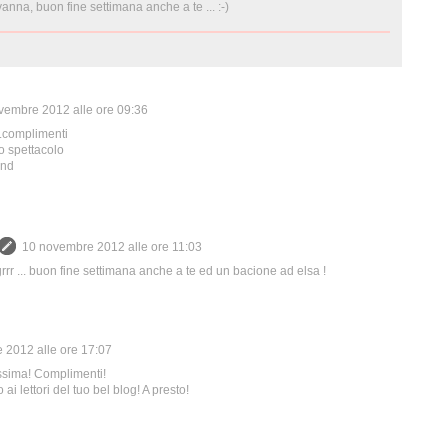
anna, buon fine settimana anche a te ... :-)
vembre 2012 alle ore 09:36
..complimenti
ro spettacolo
end
10 novembre 2012 alle ore 11:03
, grrr ... buon fine settimana anche a te ed un bacione ad elsa !
 2012 alle ore 17:07
issima! Complimenti!
ai lettori del tuo bel blog! A presto!