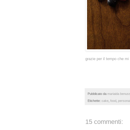
grazie per il tempo che mi
Pubblicato da
mariaida benuss
Etichette:
cake
,
food
,
persona
15 commenti: