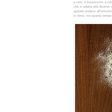
a velo, è buonissimo a col
che si adatta alle diverse 
quando andavo all'univers
in treno, ma quanto tempo 