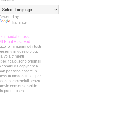
Powered by
Translate
©mariaidabenussi
All Right Reserved
tutte le immagini ed i testi
presenti in questo blog,
salvo altrimenti
specificato, sono originali
e coperti da copyright e
non possono essere in
nessun modo sfruttati per
scopi commerciali senza
previo consenso scritto
da parte nostra.