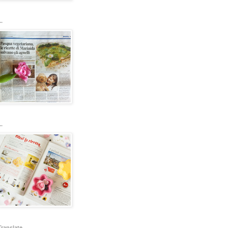
..
..
Translate