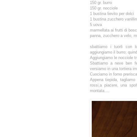
150 gr. burro
150 gr. nocciole
1 bustina lievito per dolci
1 bustina zucchero vanilli
5 uova
marmellata ai frutti di bos
panna, zucchero a velo, mir
sbattiamo i tuorli con 
aggiungiamo il burro; quindi
Aggiungiamo le nocciole 
Sbattiamo a neve ben fe
versiamo in una tortiera im
Cuociamo in forno prerisca
Appena tiepida, tagliamo l
rossi,a piacere, una sp
montata....