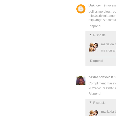
Unknown
9 novemb
bellissimo blog... c
http://scrivimidamor
http://ragazzocomun
Rispondi
Risposte
mariaida 
ma sicurame
Rispondi
pastaenonsolo.it
9
Complimenti hai avu
brava come sempre
Rispondi
Risposte
mariaida 