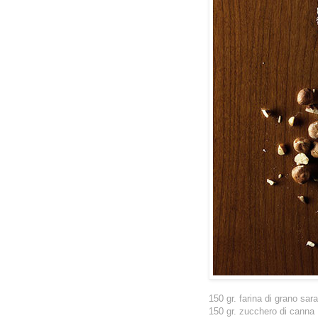
150 gr. farina di grano sar
150 gr. zucchero di canna