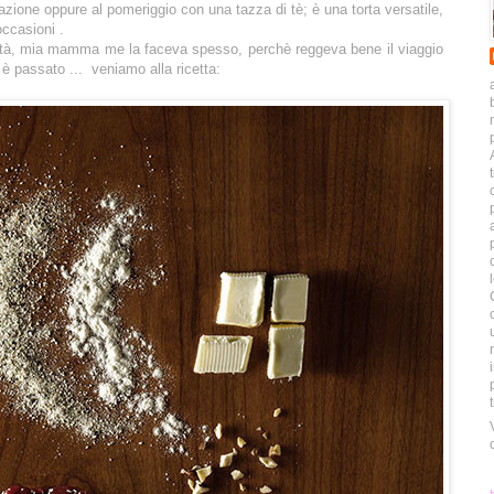
azione oppure al pomeriggio con una tazza di tè; è una torta versatile,
occasioni .
ità, mia mamma me la faceva spesso, perchè reggeva bene il viaggio
è passato ... veniamo alla ricetta: