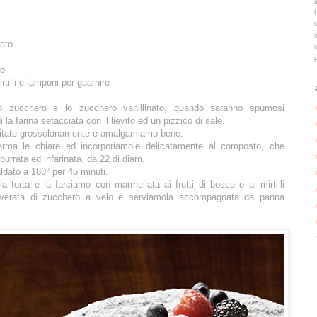
nato
co
tilli e lamponi per guarnire
lo zucchero e lo zucchero vanillinato, quando saranno spumosi
 la farina setacciata con il lievito ed un pizzico di sale.
tritate grossolanamente e amalgamiamo bene.
rma le chiare ed incorporiamole delicatamente al composto, che
burrata ed infarinata, da 22 di diam.
ldato a 180° per 45 minuti.
a torta e la farciamo con marmellata ai frutti di bosco o ai mirtilli
olverata di zucchero a velo e serviamola accompagnata da panna