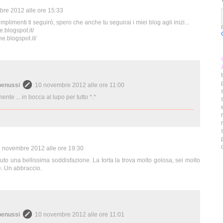
re 2012 alle ore 15:33
omplimenti ti seguirò, spero che anche tu seguirai i miei blog agli inizi...
e.blogspot.it/
e.blogspot.it/
benussi
10 novembre 2012 alle ore 11:00
nte ... in bocca al lupo per tutto *.*
 novembre 2012 alle ore 19:30
to una bellissima soddisfazione. La torta la trova molto golosa, sei molto
. Un abbraccio.
benussi
10 novembre 2012 alle ore 11:01