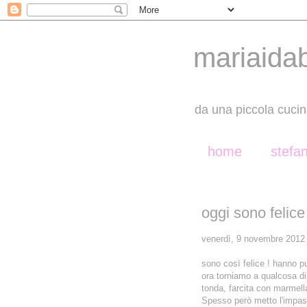
mariaida
da una piccola cucin
home
stefa
oggi sono felice
venerdì, 9 novembre 2012
sono così felice ! hanno p
ora torniamo a qualcosa di 
tonda, farcita con marmella
Spesso però metto l'impa