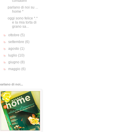
contadini
parlano di noi su ...
home *
oggi sono felice *.*
e la mia torta di
grano sa...
►
ottobre
(5)
►
settembre
(6)
►
agosto
(1)
►
luglio
(10)
►
giugno
(8)
►
maggio
(6)
parlano di noi...