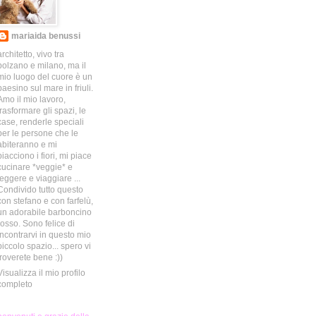
mariaida benussi
architetto, vivo tra
bolzano e milano, ma il
mio luogo del cuore è un
paesino sul mare in friuli.
Amo il mio lavoro,
trasformare gli spazi, le
case, renderle speciali
per le persone che le
abiteranno e mi
piacciono i fiori, mi piace
cucinare *veggie* e
leggere e viaggiare ...
Condivido tutto questo
con stefano e con farfelù,
un adorabile barboncino
rosso. Sono felice di
incontrarvi in questo mio
piccolo spazio... spero vi
troverete bene :))
Visualizza il mio profilo
completo