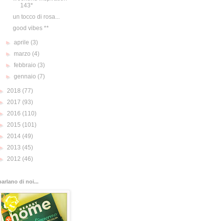
143*
un tocco di rosa...
good vibes **
►
aprile
(3)
►
marzo
(4)
►
febbraio
(3)
►
gennaio
(7)
►
2018
(77)
►
2017
(93)
►
2016
(110)
►
2015
(101)
►
2014
(49)
►
2013
(45)
►
2012
(46)
parlano di noi...