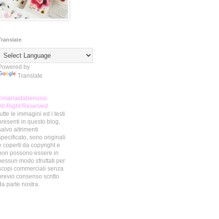
Translate
Powered by
Translate
©mariaidabenussi
All Right Reserved
tutte le immagini ed i testi
presenti in questo blog,
salvo altrimenti
specificato, sono originali
e coperti da copyright e
non possono essere in
nessun modo sfruttati per
scopi commerciali senza
previo consenso scritto
da parte nostra.