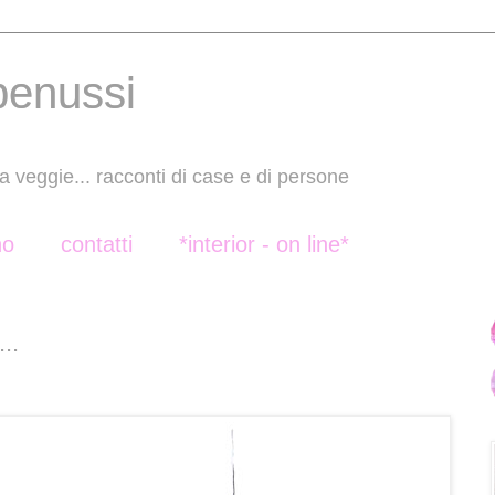
benussi
a veggie... racconti di case e di persone
no
contatti
*interior - on line*
..