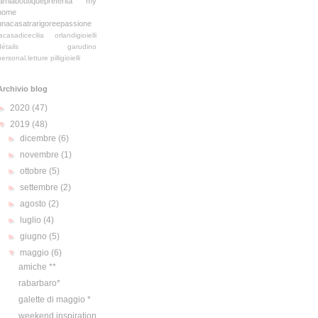
lamiaboutiquepreferita
my
home
unacasatrarigoreepassione
lacasadicecilia
orlandigioielli
détails
garudino
personal.letture
pilligioielli
Archivio blog
►
2020
(47)
▼
2019
(48)
►
dicembre
(6)
►
novembre
(1)
►
ottobre
(5)
►
settembre
(2)
►
agosto
(2)
►
luglio
(4)
►
giugno
(5)
▼
maggio
(6)
amiche **
rabarbaro*
galette di maggio *
weekend inspiration