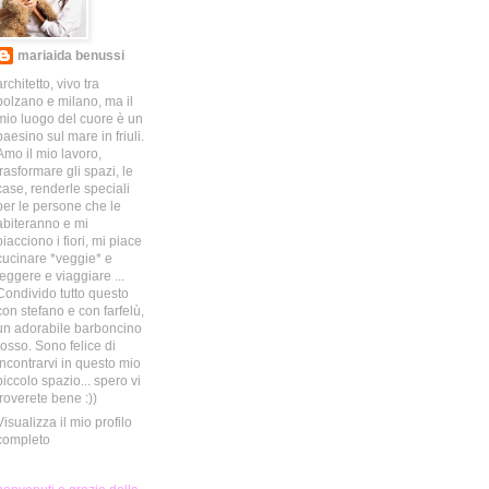
mariaida benussi
architetto, vivo tra
bolzano e milano, ma il
mio luogo del cuore è un
paesino sul mare in friuli.
Amo il mio lavoro,
trasformare gli spazi, le
case, renderle speciali
per le persone che le
abiteranno e mi
piacciono i fiori, mi piace
cucinare *veggie* e
leggere e viaggiare ...
Condivido tutto questo
con stefano e con farfelù,
un adorabile barboncino
rosso. Sono felice di
incontrarvi in questo mio
piccolo spazio... spero vi
troverete bene :))
Visualizza il mio profilo
completo