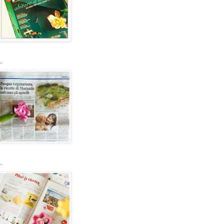
..
..