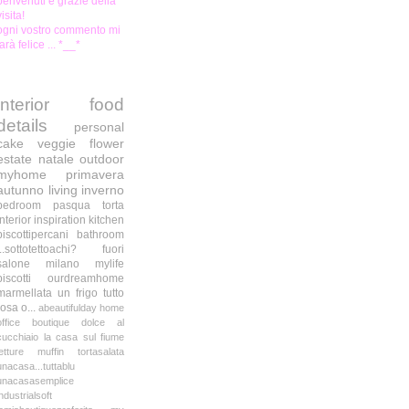
benvenuti e grazie della
visita!
ogni vostro commento mi
farà felice ... *__*
interior
food
details
personal
cake
veggie
flower
estate
natale
outdoor
myhome
primavera
autunno
living
inverno
bedroom
pasqua
torta
interior inspiration
kitchen
biscottipercani
bathroom
...sottotettoachi?
fuori
salone milano
mylife
biscotti
ourdreamhome
marmellata
un frigo tutto
rosa o...
abeautifulday
home
office
boutique
dolce al
cucchiaio
la casa sul fiume
letture
muffin
tortasalata
unacasa...tuttablu
unacasasemplice
industrialsoft