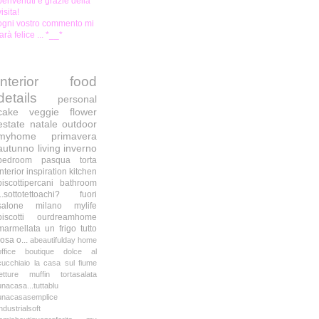
benvenuti e grazie della
visita!
ogni vostro commento mi
farà felice ... *__*
interior
food
details
personal
cake
veggie
flower
estate
natale
outdoor
myhome
primavera
autunno
living
inverno
bedroom
pasqua
torta
interior inspiration
kitchen
biscottipercani
bathroom
...sottotettoachi?
fuori
salone milano
mylife
biscotti
ourdreamhome
marmellata
un frigo tutto
rosa o...
abeautifulday
home
office
boutique
dolce al
cucchiaio
la casa sul fiume
letture
muffin
tortasalata
unacasa...tuttablu
unacasasemplice
industrialsoft