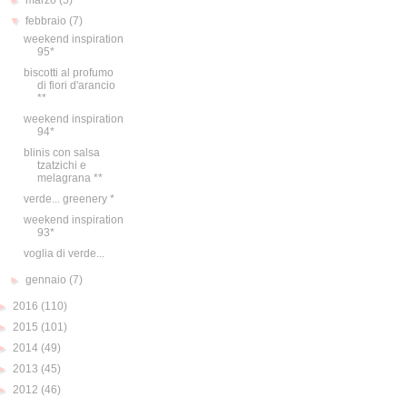
►
marzo
(5)
▼
febbraio
(7)
weekend inspiration
95*
biscotti al profumo
di fiori d'arancio
**
weekend inspiration
94*
blinis con salsa
tzatzichi e
melagrana **
verde... greenery *
weekend inspiration
93*
voglia di verde...
►
gennaio
(7)
►
2016
(110)
►
2015
(101)
►
2014
(49)
►
2013
(45)
►
2012
(46)