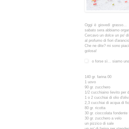
Oggi è giovedì grasso... 
sabato sera abbiamo organ
Cercavo un dolce un po' di
al profumo di fiori d'arancio
Che ne dite? mi sono piaciu
golosa!
o forse sì... siamo una
140 gr. farina 00
1 uovo
90 gr. zucchero
1/2 cucchiaino lievito per d
1 o 2 cucchiai di olio d'ol
2,3 cucchiai di acqua di fi
80 gr. ricotta
30 gr. cioccolata fondente t
30 gr. zucchero a velo
un pizzico di sale
un po' di farina per stende