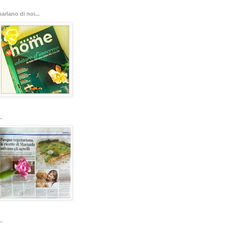
parlano di noi...
..
..