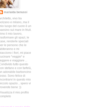
mariaida benussi
architetto, vivo tra
bolzano e milano, ma il
mio luogo del cuore è un
paesino sul mare in friuli.
Amo il mio lavoro,
trasformare gli spazi, le
case, renderle speciali
per le persone che le
abiteranno e mi
piacciono i fiori, mi piace
cucinare *veggie* e
leggere e viaggiare ...
Condivido tutto questo
con stefano e con farfelù,
un adorabile barboncino
rosso. Sono felice di
incontrarvi in questo mio
piccolo spazio... spero vi
troverete bene :))
Visualizza il mio profilo
completo