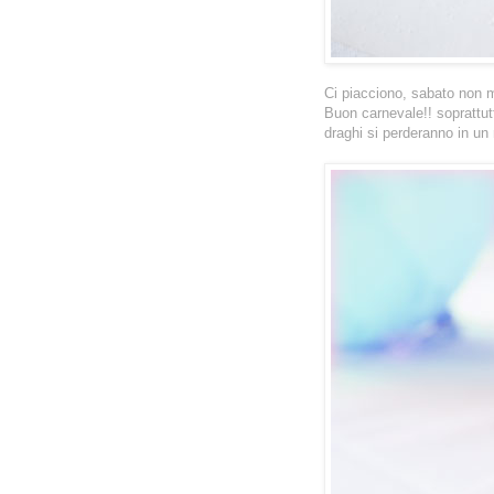
Ci piacciono, sabato non mi 
Buon carnevale!! soprattutt
draghi si perderanno in u