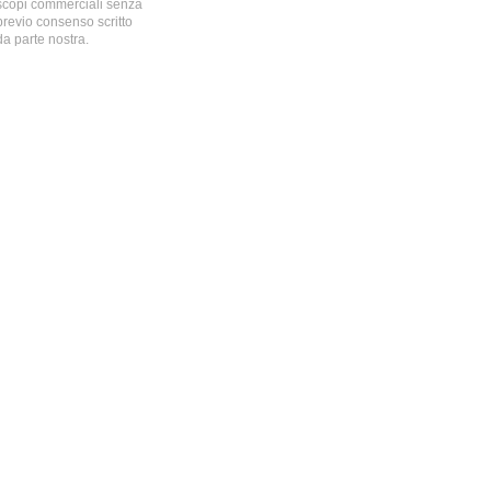
scopi commerciali senza
previo consenso scritto
da parte nostra.