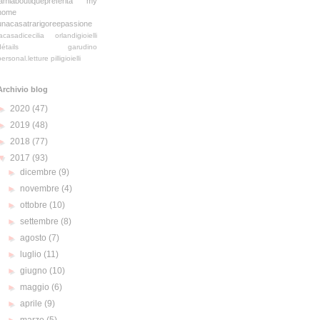
lamiaboutiquepreferita
my
home
unacasatrarigoreepassione
lacasadicecilia
orlandigioielli
détails
garudino
personal.letture
pilligioielli
Archivio blog
►
2020
(47)
►
2019
(48)
►
2018
(77)
▼
2017
(93)
►
dicembre
(9)
►
novembre
(4)
►
ottobre
(10)
►
settembre
(8)
►
agosto
(7)
►
luglio
(11)
►
giugno
(10)
►
maggio
(6)
►
aprile
(9)