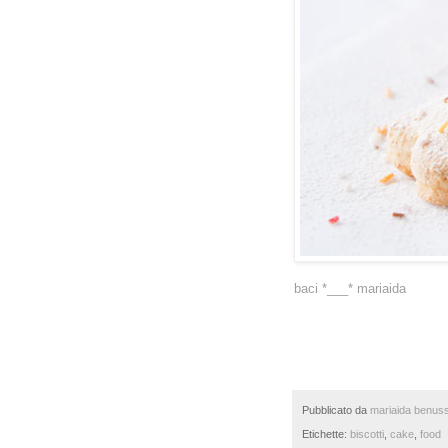
baci *___* mariaida
Pubblicato da
mariaida benuss
Etichette:
biscotti
,
cake
,
food