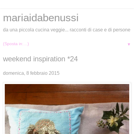
mariaidabenussi
da una piccola cucina veggie... racconti di case e di persone
▼
weekend inspiration *24
domenica, 8 febbraio 2015