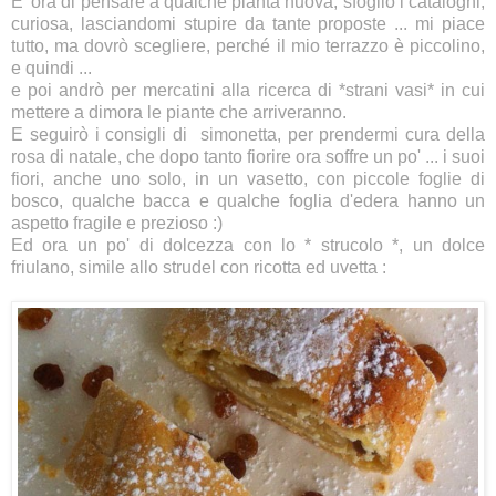
E' ora di pensare a qualche pianta nuova, sfoglio i cataloghi,
curiosa, lasciandomi stupire da tante proposte ... mi piace
tutto, ma dovrò scegliere, perché il mio terrazzo è piccolino,
e quindi ...
e poi andrò per mercatini alla ricerca di *strani vasi* in cui
mettere a dimora le piante che arriveranno.
E seguirò i consigli di
simonetta
, per prendermi cura della
rosa di natale, che dopo tanto fiorire ora soffre un po' ... i suoi
fiori, anche uno solo, in un vasetto, con piccole foglie di
bosco, qualche bacca e qualche foglia d'edera hanno un
aspetto fragile e prezioso :)
Ed ora un po' di dolcezza con lo * strucolo *, un dolce
friulano, simile allo strudel con ricotta ed uvetta :