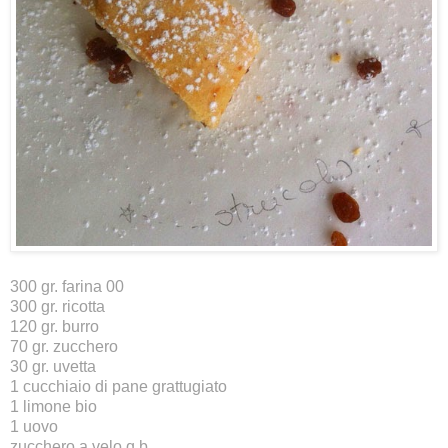
300 gr. farina 00
300 gr. ricotta
120 gr. burro
70 gr. zucchero
30 gr. uvetta
1 cucchiaio di pane grattugiato
1 limone bio
1 uovo
zucchero a velo q.b.