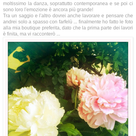
moltissimo la danza, soprattutto contemporanea e se poi ci
sono loro l'emozione è ancora più grande!
Tra un saggio e l'altro dovrei anche lavorare e pensare che
andrei solo a spasso con farfelù ... finalmente ho fatto le foto
alla mia boutique preferita, dato che la prima parte dei lavori
è finita, ma vi racconterò ...