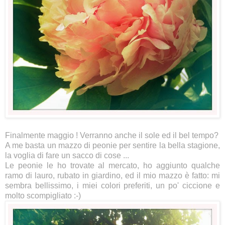
Finalmente maggio ! Verranno anche il sole ed il bel tempo?
A me basta un mazzo di peonie per sentire la bella stagione,
la voglia di fare un sacco di cose ...
Le peonie le ho trovate al mercato, ho aggiunto qualche
ramo di lauro, rubato in giardino, ed il mio mazzo è fatto: mi
sembra bellissimo, i miei colori preferiti, un po' ciccione e
molto scompigliato :-)