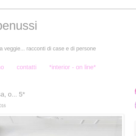
benussi
a veggie... racconti di case e di persone
no
contatti
*interior - on line*
a, o... 5*
2016