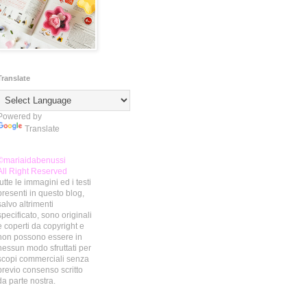
Translate
Powered by
Translate
©mariaidabenussi
All Right Reserved
tutte le immagini ed i testi
presenti in questo blog,
salvo altrimenti
specificato, sono originali
e coperti da copyright e
non possono essere in
nessun modo sfruttati per
scopi commerciali senza
previo consenso scritto
da parte nostra.