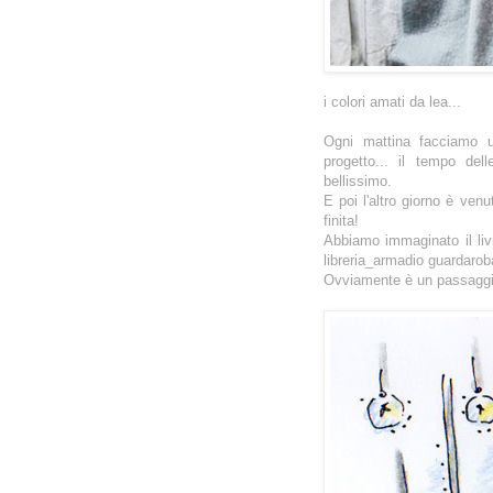
i colori amati da lea...
Ogni mattina facciamo un
progetto... il tempo de
bellissimo.
E poi l'altro giorno è venu
finita!
Abbiamo immaginato il livi
libreria_armadio guardarob
Ovviamente è un passaggio 