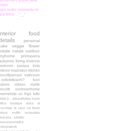
benvenuti e grazie della
visita!
ogni vostro commento mi
farà felice ... *__*
interior
food
details
personal
cake
veggie
flower
estate
natale
outdoor
myhome
primavera
autunno
living
inverno
bedroom
pasqua
torta
interior inspiration
kitchen
biscottipercani
bathroom
...sottotettoachi?
fuori
salone milano
mylife
biscotti
ourdreamhome
marmellata
un frigo tutto
rosa o...
abeautifulday
home
office
boutique
dolce al
cucchiaio
la casa sul fiume
letture
muffin
tortasalata
unacasa...tuttablu
unacasasemplice
industrialsoft