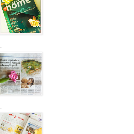
..
..