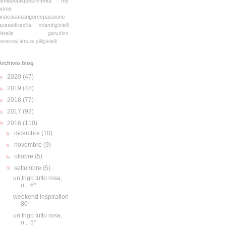
lamiaboutiquepreferita
my
home
unacasatrarigoreepassione
lacasadicecilia
orlandigioielli
détails
garudino
personal.letture
pilligioielli
Archivio blog
►
2020
(47)
►
2019
(48)
►
2018
(77)
►
2017
(93)
▼
2016
(110)
►
dicembre
(10)
►
novembre
(9)
►
ottobre
(5)
▼
settembre
(5)
un frigo tutto rosa,
o... 6*
weekend inspiration
80*
un frigo tutto rosa,
o... 5*