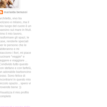
mariaida benussi
architetto, vivo tra
bolzano e milano, ma il
mio luogo del cuore è un
paesino sul mare in friuli.
Amo il mio lavoro,
trasformare gli spazi, le
case, renderle speciali
per le persone che le
abiteranno e mi
piacciono i fiori, mi piace
cucinare *veggie* e
leggere e viaggiare ...
Condivido tutto questo
con stefano e con farfelù,
un adorabile barboncino
rosso. Sono felice di
incontrarvi in questo mio
piccolo spazio... spero vi
troverete bene :))
Visualizza il mio profilo
completo