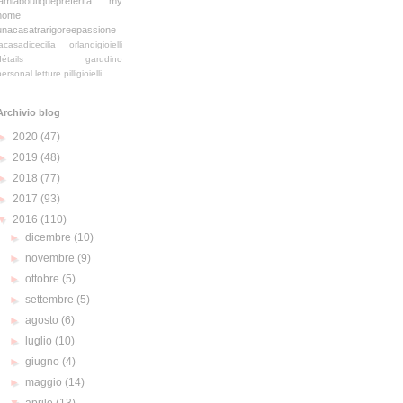
lamiaboutiquepreferita
my
home
unacasatrarigoreepassione
lacasadicecilia
orlandigioielli
détails
garudino
personal.letture
pilligioielli
Archivio blog
►
2020
(47)
►
2019
(48)
►
2018
(77)
►
2017
(93)
▼
2016
(110)
►
dicembre
(10)
►
novembre
(9)
►
ottobre
(5)
►
settembre
(5)
►
agosto
(6)
►
luglio
(10)
►
giugno
(4)
►
maggio
(14)