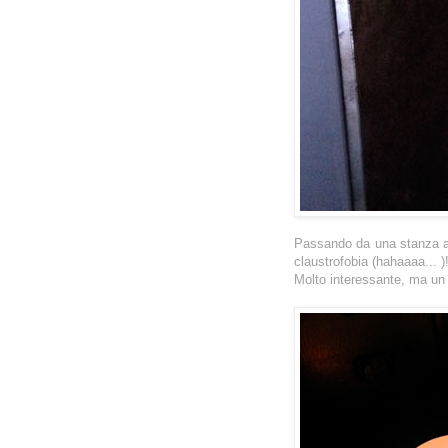
Passando da una stanza all
claustrofobia (hahaaaa... )
Molto interessante, ma un p