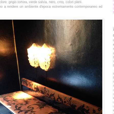
ore: grigio tortora, verde salvia, nero, cmq. colori pieni.
ono a rendere un ambiente d'epoca estremamente contemporaneo ed