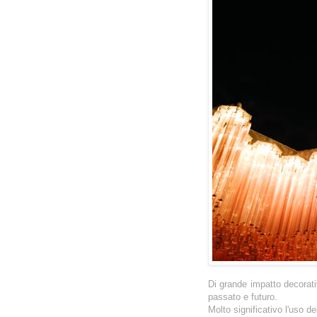
Di grande impatto decorati
passato e futuro.
Molto significativo l'uso de