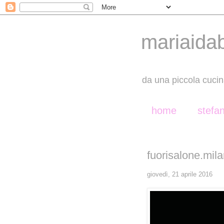
mariaida
da una piccola cucin
home
stefa
fuorisalone.mil
giovedì, 21 aprile 2016