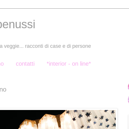
benussi
a veggie... racconti di case e di persone
no
contatti
*interior - on line*
ano