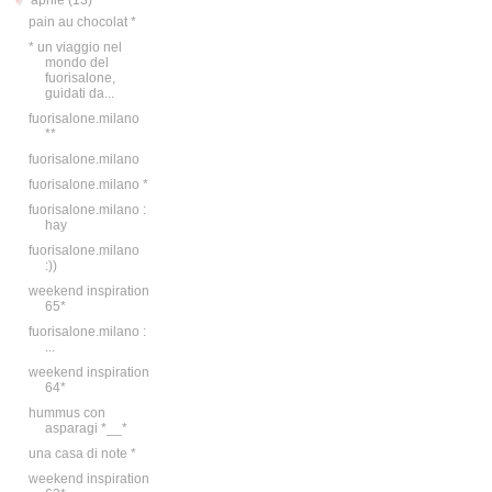
▼
aprile
(13)
pain au chocolat *
* un viaggio nel
mondo del
fuorisalone,
guidati da...
fuorisalone.milano
**
fuorisalone.milano
fuorisalone.milano *
fuorisalone.milano :
hay
fuorisalone.milano
:))
weekend inspiration
65*
fuorisalone.milano :
...
weekend inspiration
64*
hummus con
asparagi *__*
una casa di note *
weekend inspiration