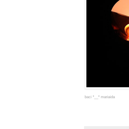
baci *__* mariaida