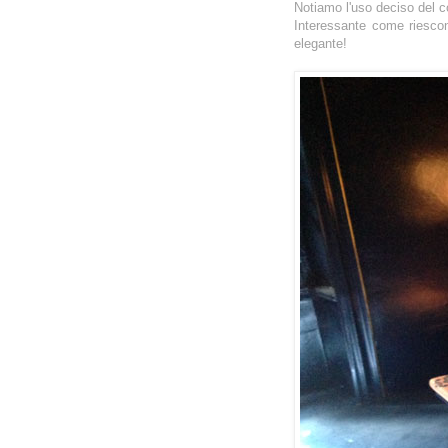
Notiamo l'uso deciso del col
Interessante come riesc
elegante!