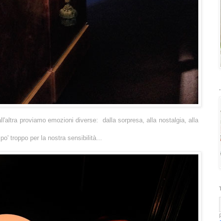
.
'altra proviamo emozioni diverse: dalla sorpresa, alla nostalgia, alla
!
o' troppo per la nostra sensibilità...