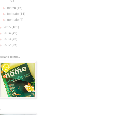
63*
►
marzo
(16)
►
febbraio
(14)
►
gennaio
(4)
►
2015
(101)
►
2014
(49)
►
2013
(45)
►
2012
(46)
parlano di noi...
..