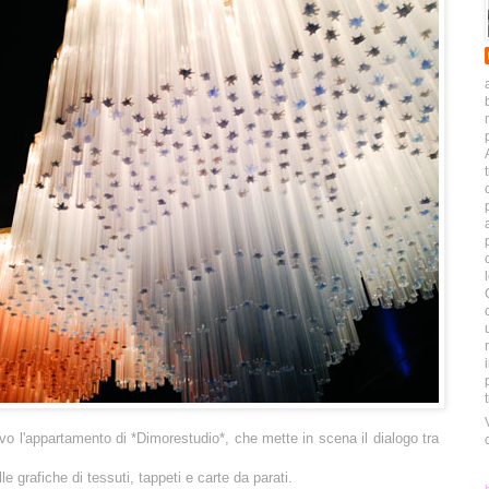
vo l'appartamento di *Dimorestudio*, che mette in scena il dialogo tra
lle grafiche di tessuti, tappeti e carte da parati.