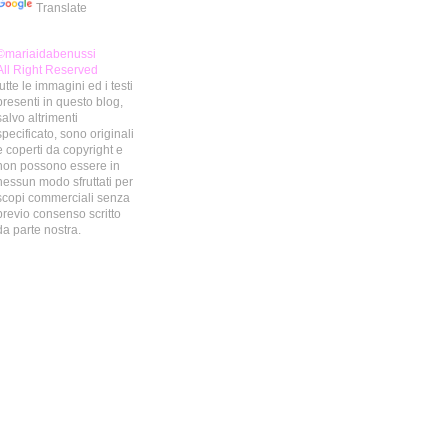
Translate
©mariaidabenussi
All Right Reserved
tutte le immagini ed i testi
presenti in questo blog,
salvo altrimenti
specificato, sono originali
e coperti da copyright e
non possono essere in
nessun modo sfruttati per
scopi commerciali senza
previo consenso scritto
da parte nostra.