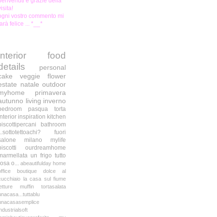
benvenuti e grazie della
visita!
ogni vostro commento mi
farà felice ... *__*
interior
food
details
personal
cake
veggie
flower
estate
natale
outdoor
myhome
primavera
autunno
living
inverno
bedroom
pasqua
torta
interior inspiration
kitchen
biscottipercani
bathroom
...sottotettoachi?
fuori
salone milano
mylife
biscotti
ourdreamhome
marmellata
un frigo tutto
rosa o...
abeautifulday
home
office
boutique
dolce al
cucchiaio
la casa sul fiume
letture
muffin
tortasalata
unacasa...tuttablu
unacasasemplice
industrialsoft