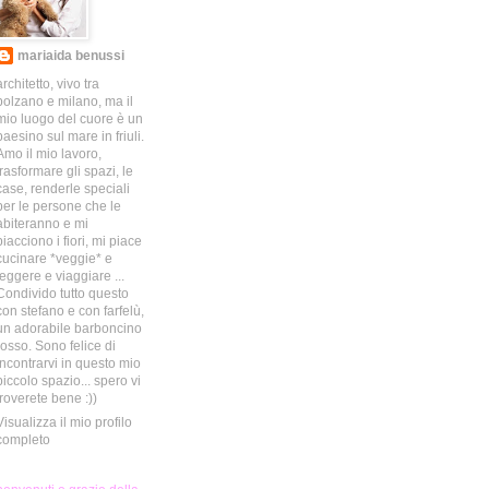
mariaida benussi
architetto, vivo tra
bolzano e milano, ma il
mio luogo del cuore è un
paesino sul mare in friuli.
Amo il mio lavoro,
trasformare gli spazi, le
case, renderle speciali
per le persone che le
abiteranno e mi
piacciono i fiori, mi piace
cucinare *veggie* e
leggere e viaggiare ...
Condivido tutto questo
con stefano e con farfelù,
un adorabile barboncino
rosso. Sono felice di
incontrarvi in questo mio
piccolo spazio... spero vi
troverete bene :))
Visualizza il mio profilo
completo