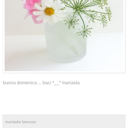
buona domenica ... baci *__* mariaida
mariaida benussi