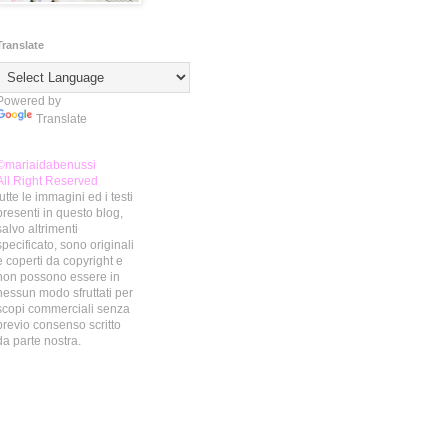
Translate
Powered by
Translate
©mariaidabenussi
All Right Reserved
tutte le immagini ed i testi
presenti in questo blog,
salvo altrimenti
specificato, sono originali
e coperti da copyright e
non possono essere in
nessun modo sfruttati per
scopi commerciali senza
previo consenso scritto
da parte nostra.