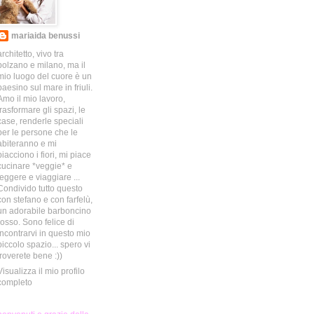
mariaida benussi
architetto, vivo tra
bolzano e milano, ma il
mio luogo del cuore è un
paesino sul mare in friuli.
Amo il mio lavoro,
trasformare gli spazi, le
case, renderle speciali
per le persone che le
abiteranno e mi
piacciono i fiori, mi piace
cucinare *veggie* e
leggere e viaggiare ...
Condivido tutto questo
con stefano e con farfelù,
un adorabile barboncino
rosso. Sono felice di
incontrarvi in questo mio
piccolo spazio... spero vi
troverete bene :))
Visualizza il mio profilo
completo