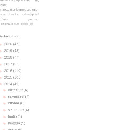
lamiaboutiquepreferita
my
home
unacasatrarigoreepassione
lacasadicecilia
orlandigioielli
détails
garudino
personal.letture
pilligioielli
Archivio blog
►
2020
(47)
►
2019
(48)
►
2018
(77)
►
2017
(93)
►
2016
(110)
►
2015
(101)
▼
2014
(49)
►
dicembre
(6)
►
novembre
(7)
►
ottobre
(6)
►
settembre
(4)
►
luglio
(1)
►
maggio
(5)