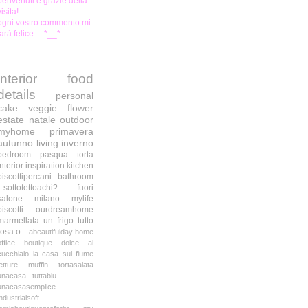
benvenuti e grazie della
visita!
ogni vostro commento mi
farà felice ... *__*
interior
food
details
personal
cake
veggie
flower
estate
natale
outdoor
myhome
primavera
autunno
living
inverno
bedroom
pasqua
torta
interior inspiration
kitchen
biscottipercani
bathroom
...sottotettoachi?
fuori
salone milano
mylife
biscotti
ourdreamhome
marmellata
un frigo tutto
rosa o...
abeautifulday
home
office
boutique
dolce al
cucchiaio
la casa sul fiume
letture
muffin
tortasalata
unacasa...tuttablu
unacasasemplice
industrialsoft