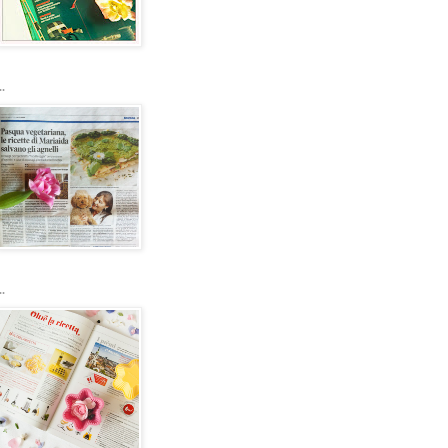
..
..