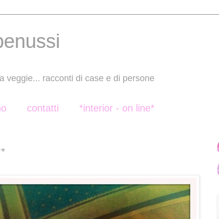
benussi
a veggie... racconti di case e di persone
no
contatti
*interior - on line*
**